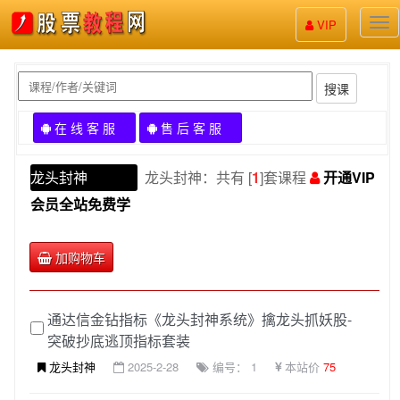
股
VIP
票
教
程
搜课
在 线 客 服
售 后 客 服
龙头封神
龙头封神：共有 [
1
]套课程
开通VIP
会员全站免费学
加购物车
通达信金钻指标《龙头封神系统》擒龙头抓妖股-
突破抄底逃顶指标套装
龙头封神
2025-2-28
编号： 1
本站价
75