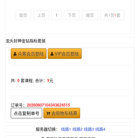
首页
上页
1
下页
尾页
共1页
1
套
龙头封神金钻指标套装
众筹会员登陆
VIP会员登陆
共:
0
套课程,
合计：
¥
元
订单号：
20260807104343624515
点击复制单号
去购物车结算
服务器切换：
线路1
线路2
线路3
线路4